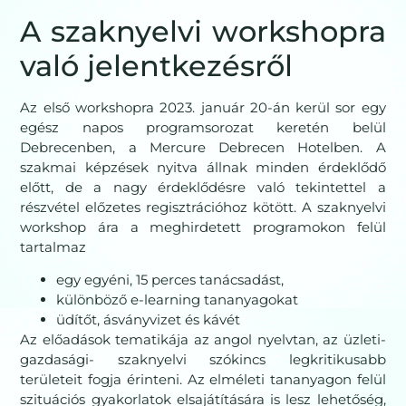
A szaknyelvi workshopra
való jelentkezésről
Az első workshopra 2023. január 20-án kerül sor egy
egész napos programsorozat keretén belül
Debrecenben, a Mercure Debrecen Hotelben. A
szakmai képzések nyitva állnak minden érdeklődő
előtt, de a nagy érdeklődésre való tekintettel a
részvétel előzetes regisztrációhoz kötött. A szaknyelvi
workshop ára a meghirdetett programokon felül
tartalmaz
egy egyéni, 15 perces tanácsadást,
különböző e-learning tananyagokat
üdítőt, ásványvizet és kávét
Az előadások tematikája az angol nyelvtan, az üzleti-
gazdasági- szaknyelvi szókincs legkritikusabb
területeit fogja érinteni. Az elméleti tananyagon felül
szituációs gyakorlatok elsajátítására is lesz lehetőség,