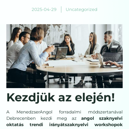
2025-04-29
Uncategorized
Kezdjük az elején!
A MenedzserAngol forradalmi módszertanával
Debrecenben kezdi meg az
angol szaknyelvi
oktatás trendi irányátszaknyelvi workshopok