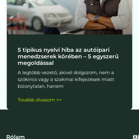
5 tipikus nyelvi hiba az autóipari
menedzserek körében – 5 egyszerű
megoldással
A legtöbb vezető, akivel dolgozom, nem a
szókincs vagy a szakmai kifejezések miatt
bizonytalan, hanem
Tovább olvasom >>
Rólam
Ol
H