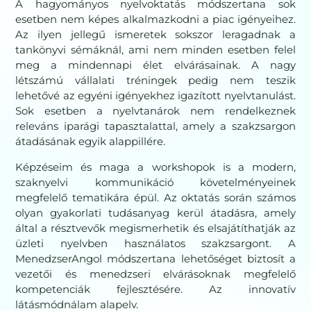
A hagyományos nyelvoktatás módszertana sok
esetben nem képes alkalmazkodni a piac igényeihez.
Az ilyen jellegű ismeretek sokszor leragadnak a
tankönyvi sémáknál, ami nem minden esetben felel
meg a mindennapi élet elvárásainak. A nagy
létszámú vállalati tréningek pedig nem teszik
lehetővé az egyéni igényekhez igazított nyelvtanulást.
Sok esetben a nyelvtanárok nem rendelkeznek
releváns iparági tapasztalattal, amely a szakzsargon
átadásának egyik alappillére.
Képzéseim és maga a workshopok is a modern,
szaknyelvi kommunikáció követelményeinek
megfelelő tematikára épül. Az oktatás során számos
olyan gyakorlati tudásanyag kerül átadásra, amely
által a résztvevők megismerhetik és elsajátíthatják az
üzleti nyelvben használatos szakzsargont. A
MenedzserAngol módszertana lehetőséget biztosít a
vezetői és menedzseri elvárásoknak megfelelő
kompetenciák fejlesztésére. Az innovatív
látásmódnálam alapelv.