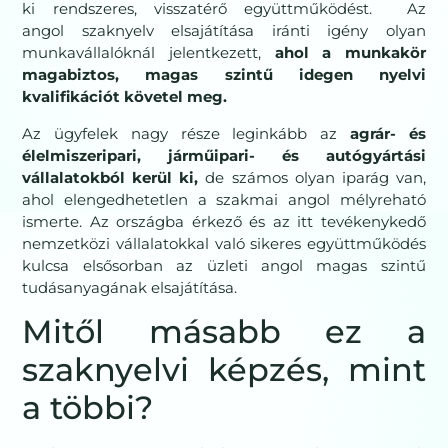
ki rendszeres, visszatérő együttműködést. Az
angol szaknyelv elsajátítása iránti igény olyan
munkavállalóknál jelentkezett,
ahol a munkakör
magabiztos, magas szintű idegen nyelvi
kvalifikációt követel meg.
Az ügyfelek nagy része leginkább az
agrár- és
élelmiszeripari, járműipari- és autógyártási
vállalatokból kerül ki,
de számos olyan iparág van,
ahol elengedhetetlen a szakmai angol mélyreható
ismerte. Az országba érkező és az itt tevékenykedő
nemzetközi vállalatokkal való sikeres együttműködés
kulcsa elsősorban az üzleti angol magas szintű
tudásanyagának elsajátítása.
Mitől másabb ez a
szaknyelvi képzés, mint
a többi?