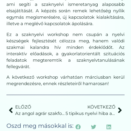
ami segíti a szaknyelvi ismeretanyag alaposabb
elsajátítását. A képzés során remek lehetőség nyílik
egymás megismerésére, új kapcsolatok kialakítására,
illetve a meglévő kapcsolatok ápolására.
Ez a szaknyelvi workshop nem csupán a nyelvi
készségek fejlesztését célozza meg, hanem valódi
szakmai kalandra hív minden érdeklődőt. Az
interaktív előadások, a gyakorlatorientált szituációs
feladatok megteremtik a szaknyelvtanulásának
fellegvárát.
A következő workshop várhatóan márciusban kerül
megrendezésre, ennek részleteiről hamarosan!
ELŐZŐ
KÖVETKEZŐ
Az angol agrár szakfordítás jövője
5 tipikus nyelvi hiba az autóipari menedzserek körében – 5 egyszerű megoldással
Oszd meg másokkal is: