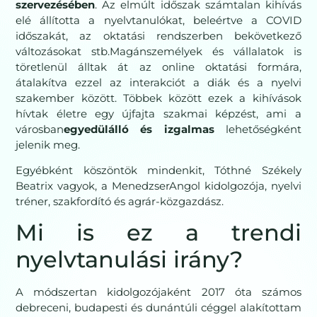
szervezésében
. Az elmúlt időszak számtalan kihívás
elé állította a nyelvtanulókat, beleértve a COVID
időszakát, az oktatási rendszerben bekövetkező
változásokat stb.Magánszemélyek és vállalatok is
töretlenül álltak át az online oktatási formára,
átalakítva ezzel az interakciót a diák és a nyelvi
szakember között. Többek között ezek a kihívások
hívtak életre egy újfajta szakmai képzést, ami a
városban
egyedülálló és izgalmas
lehetőségként
jelenik meg.
Egyébként köszöntök mindenkit, Tóthné Székely
Beatrix vagyok, a MenedzserAngol kidolgozója, nyelvi
tréner, szakfordító és agrár-közgazdász.
Mi is ez a trendi
nyelvtanulási irány?
A módszertan kidolgozójaként 2017 óta számos
debreceni, budapesti és dunántúli céggel alakítottam