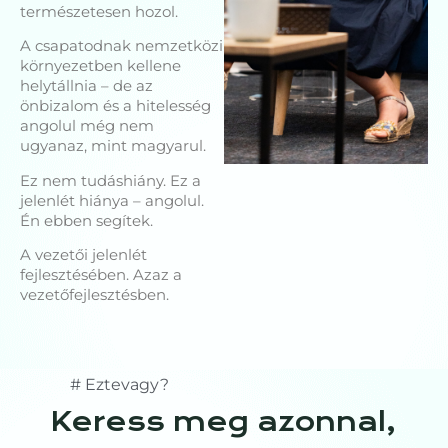
természetesen hozol.
A csapatodnak nemzetközi
környezetben kellene
helytállnia – de az
önbizalom és a hitelesség
angolul még nem
ugyanaz, mint magyarul.
Ez nem tudáshiány. Ez a
jelenlét hiánya – angolul.
Én ebben segítek.
A vezetői jelenlét
fejlesztésében. Azaz a
vezetőfejlesztésben.
# Eztevagy?
Keress meg azonnal,