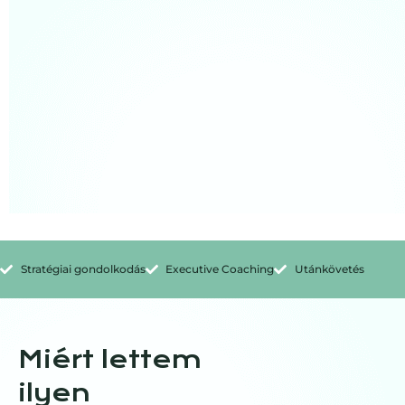
Stratégiai gondolkodás
Executive Coaching
Utánkövetés
Miért lettem
ilyen