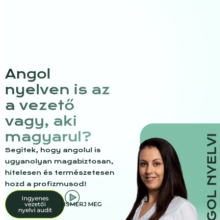
Angol
nyelven is az
a vezető
vagy, aki
magyarul?
Segítek, hogy angolul is
ugyanolyan magabiztosan,
hitelesen és természetesen
hozd a profizmusod!
Ingyenes
vezetői
ISMERJ MEG
nyelvi audit