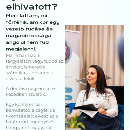
elhivatott?
Mert láttam, mi
történik, amikor egy
vezető tudása és
magabiztossága
angolul nem tud
megjelenni.
Már a harmadik
tárgyaláson vagy, tudod az
érveket, ismered a
számokat – de angolul
elvész a felük.
A döntés mégsem a te
kezedben születik.
Egy konferencián
bemutatod a céget, de
nyomás alatt elvész az a
határozott, meggyőző
hang, amit magyarul