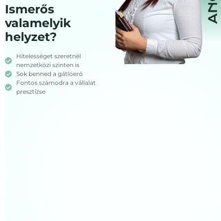
Ismerős
valamelyik
helyzet?
Hitelességet szeretnél
nemzetközi szinten is
Sok benned a gátlóerő
Fontos számodra a vállalat
presztízse