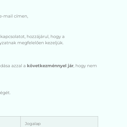
e-mail címen,
a kapcsolatot, hozzájárul, hogy a
ályzatnak megfelelően kezeljük.
adása azzal a
következménnyel jár
, hogy nem
égét.
Jogalap