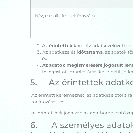
Név, e-mail cím, telefonszám.
Az
érintettek
köre: Az adatkezelővel tel
Az adatkezelés
időtartama
, az adatok t
év.
Az adatok megismerésére jogosult lehe
feljogosított munkatársai kezelhetik, a fen
5. Az érintettek adatke
Az érintett kérelmezheti az adatkezelőtől a r
korlátozását, és
az érintettnek joga van az adathordozhatóság
6. A személyes adatokho