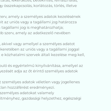
tatás, lekérdezés, betekintés, felhasználás,
összekapcsolás, korlátozás, törlés, illetve
szerv, amely a személyes adatok kezelésének
it az uniós vagy a tagállami jog határozza
 tagállami jog is meghatározhatja;
yéb szerv, amely az adatkezelő nevében
, akivel vagy amellyel a személyes adatot
 keretében az uniós vagy a tagállami joggal
közhatalmi szervek általi kezelése meg kell,
puló és egyértelmű kinyilvánítása, amellyel az
gyezését adja az őt érintő személyes adatok
lt személyes adatok véletlen vagy jogellenes
atlan hozzáférést eredményezi.
a személyes adatokat valamely
sítményhez, gazdasági helyzethez, egészségi