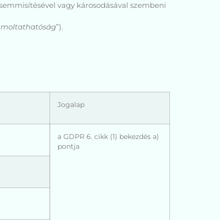
megsemmisítésével vagy károsodásával szembeni
ámoltathatóság
”).
Jogalap
a GDPR 6. cikk (1) bekezdés a)
pontja