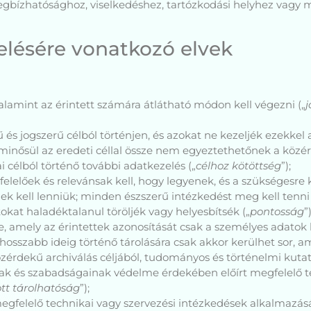
egbízhatósághoz, viselkedéshez, tartózkodási helyhez vagy
elésére vonatkozó elvek
alamint az érintett számára átlátható módon kell végezni („
j
és jogszerű célból történjen, és azokat ne kezeljék ezekke
inősül az eredeti céllal össze nem egyeztethetőnek a közér
ai célból történő további adatkezelés („
célhoz
kötöttség
”);
lelőek és relevánsak kell, hogy legyenek, és a szükségesre k
k kell lenniük; minden észszerű intézkedést meg kell tenni
kat haladéktalanul töröljék vagy helyesbítsék („
pontosság
”)
e, amely az érintettek azonosítását csak a személyes adatok 
 hosszabb ideig történő tárolására csak akkor kerülhet sor,
érdekű archiválás céljából, tudományos és történelmi kutatás
inak és szabadságainak védelme érdekében előírt megfelelő t
ott tárolhatóság
”);
egfelelő technikai vagy szervezési intézkedések alkalmazás