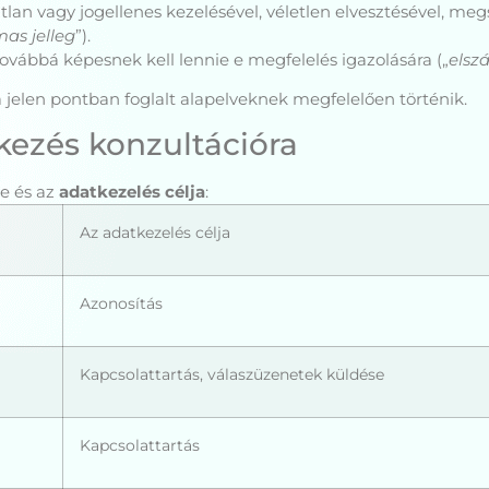
tlan vagy jogellenes kezelésével, véletlen elvesztésével, 
mas jelleg
”).
továbbá képesnek kell lennie e megfelelés igazolására („
elsz
 jelen pontban foglalt alapelveknek megfelelően történik.
tkezés konzultációra
re és az
adatkezelés célja
:
Az adatkezelés célja
Azonosítás
Kapcsolattartás, válaszüzenetek küldése
Kapcsolattartás