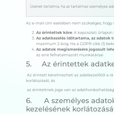
Üzenet tartalma, ha az tartalmaz személyes ad
Az e-mail cím esetében nem szükséges, hogy 
Az érintettek köre
: A kapcsolati űrlapon
Az adatkezelés időtartama, az adatok t
maximum 2 évig. Ha a GDPR cikk (1) bekezd
Az adatok megismerésére jogosult lehe
az erre felhatalmazott munkatársai
5. Az érintettek adatke
Az érintett kérelmezheti az adatkezelőtől a r
korlátozását, és
az érintettnek joga van az adathordozhatóság
6. A személyes adatokho
kezelésének korlátozásá