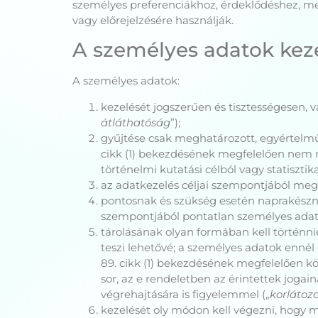
személyes preferenciákhoz, érdeklődéshez, m
vagy előrejelzésére használják.
A személyes adatok kez
A személyes adatok:
kezelését jogszerűen és tisztességesen, v
átláthatóság
”);
gyűjtése csak meghatározott, egyértelmű 
cikk (1) bekezdésének megfelelően nem m
történelmi kutatási célból vagy statisztik
az adatkezelés céljai szempontjából megfe
pontosnak és szükség esetén naprakészne
szempontjából pontatlan személyes adato
tárolásának olyan formában kell történni
teszi lehetővé; a személyes adatok ennél
89. cikk (1) bekezdésének megfelelően köz
sor, az e rendeletben az érintettek joga
végrehajtására is figyelemmel („
korlátoz
kezelését oly módon kell végezni, hogy m