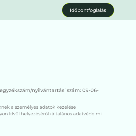
Időpontfoglalás
jegyzékszám/nyilvántartási szám: 09-06-
eknek a személyes adatok kezelése
yon kívül helyezéséről (általános adatvédelmi