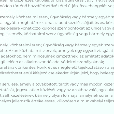
tés, rendszerezés, tagolás, tárolás, átalakítás vagy megváltoz
módon történő hozzáférhetővé tétel útján, összehangolás vagy 
i személy, közhatalmi szerv, ügynökség vagy bármely egyéb 
al együtt meghatározza; ha az adatkezelés céljait és eszköze
kijelölésére vonatkozó különös szempontokat az uniós vagy a
 jogi személy, közhatalmi szerv, ügynökség vagy bármely eg
emély, közhatalmi szerv, ügynökség vagy bármely egyéb szerv
fél-e. Azon közhatalmi szervek, amelyek egy egyedi vizsgálat
datokhoz, nem minősülnek címzettnek; az említett adatok e 
megfelelően az alkalmazandó adatvédelmi szabályoknak;
akaratának önkéntes, konkrét és megfelelő tájékoztatáson ala
félreérthetetlenül kifejező cselekedet útján jelzi, hogy belee
an sérülése, amely a továbbított, tárolt vagy más módon keze
atását, jogosulatlan közlését vagy az azokhoz való jogosul
atizált kezelésének bármely olyan formája, amelynek során 
lyes jellemzők értékelésére, különösen a munkahelyi telje