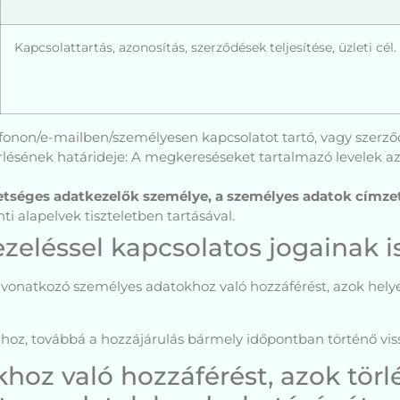
Kapcsolattartás, azonosítás, szerződések teljesítése, üzleti cél.
efonon/e-mailben/személyesen kapcsolatot tartó, vagy szerző
örlésének határideje: A megkereséseket tartalmazó levelek az
tséges adatkezelők személye, a személyes adatok címzet
ti alapelvek tiszteletben tartásával.
zeléssel kapcsolatos jogainak i
á vonatkozó személyes adatokhoz való hozzáférést, azok helye
hoz, továbbá a hozzájárulás bármely időpontban történő vi
z való hozzáférést, azok törlé