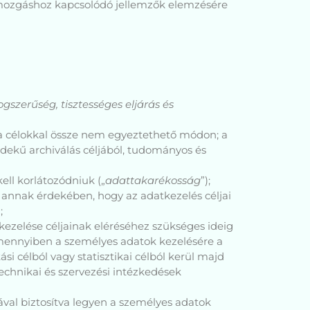
 mozgáshoz kapcsolódó jellemzők elemzésére
ogszerűség, tisztességes eljárás és
l a célokkal össze nem egyeztethető módon; a
dekű archiválás céljából, tudományos és
ell korlátozódniuk („
adattakarékosság
”);
 annak érdekében, hogy az adatkezelés céljai
;
kezelése céljainak eléréséhez szükséges ideig
 amennyiben a személyes adatok kezelésére a
i célból vagy statisztikai célból kerül majd
echnikai és szervezési intézkedések
ával biztosítva legyen a személyes adatok