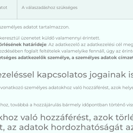
atot
A válaszadáshoz szükséges
személyes adatot tartalmazzon.
 keresztül üzenetet küldő valamennyi érintett.
örlésének határideje
: Az adatkezelő az adatkezelési cél me
ésében foglalt feltételek valamelyike fennáll, úgy az érinte
tséges adatkezelők személye, a személyes adatok címzet
zeléssel kapcsolatos jogainak i
á vonatkozó személyes adatokhoz való hozzáférést, azok helye
hoz, továbbá a hozzájárulás bármely időpontban történő vi
z való hozzáférést, azok törlé
t, az adatok hordozhatóságát 