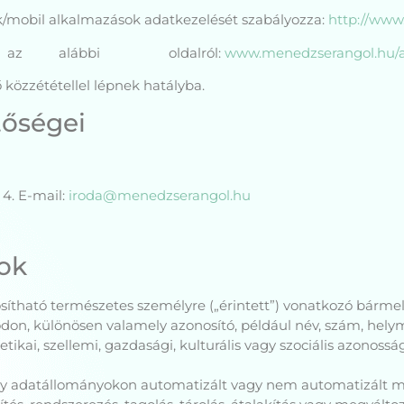
ak/mobil alkalmazások adatkezelését szabályozza:
http://www
hető az alábbi oldalról:
www.menedzserangol.hu/
 közzététellel lépnek hatályba.
tőségei
4. E-mail:
iroda@menedzserangol.hu
ok
osítható természetes személyre („érintett”) vonatkozó bárme
don, különösen valamely azonosító, például név, szám, hely
enetikai, szellemi, gazdasági, kulturális vagy szociális azono
agy adatállományokon automatizált vagy nem automatizált 