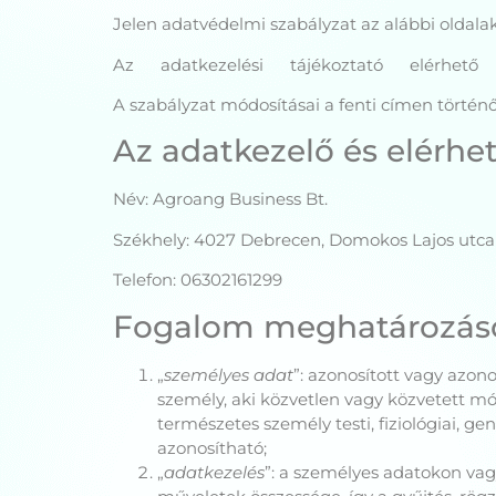
Jelen adatvédelmi szabályzat az alábbi oldal
Az adatkezelési tájékoztató elér
A szabályzat módosításai a fenti címen történő
Az adatkezelő és elérhe
Név: Agroang Business Bt.
Székhely: 4027 Debrecen, Domokos Lajos utca 
Telefon: 06302161299
Fogalom meghatározás
„
személyes adat
”: azonosított vagy azon
személy, aki közvetlen vagy közvetett mó
természetes személy testi, fiziológiai, g
azonosítható;
„
adatkezelés
”: a személyes adatokon v