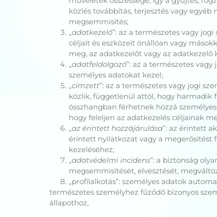
műveletek összessége, így a gyűjtés, rögzí
közlés továbbítás, terjesztés vagy egyéb 
megsemmisítés;
„
adatkezelő
”: az a természetes vagy jog
céljait és eszközeit önállóan vagy másokk
meg, az adatkezelőt vagy az adatkezelő 
„
adatfeldolgozó
”: az a természetes vagy
személyes adatokat kezel;
„
címzett
”: az a természetes vagy jogi sz
közlik, függetlenül attól, hogy harmadik 
összhangban férhetnek hozzá személyes a
hogy feleljen az adatkezelés céljainak 
„
az érintett hozzájárulása
”: az érintett 
érintett nyilatkozat vagy a megerősítést 
kezeléséhez;
„
adatvédelmi incidens
”: a biztonság oly
megsemmisítését, elvesztését, megváltozt
„profilalkotás”: személyes adatok autom
természetes személyhez fűződő bizonyos szemé
állapothoz,