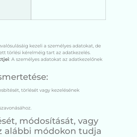
gvalósulásáig kezeli a személyes adatokat, de
tt törlési kérelméig tart az adatkezelés.
tjei
: A személyes adatokat az adatkezelőnek
smertetése:
sbítését, törlését vagy kezelésének
sszavonásához.
sét, módosítását, vagy
az alábbi módokon tudja