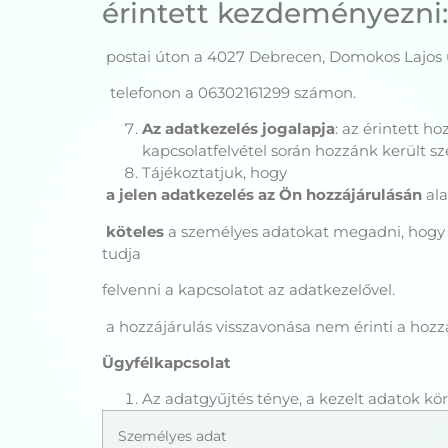
érintett kezdeményezni:
postai úton a 4027 Debrecen, Domokos Lajos u
telefonon a 06302161299 számon.
Az adatkezelés jogalapja
: az érintett h
kapcsolatfelvétel során hozzánk került s
Tájékoztatjuk, hogy
a jelen adatkezelés az Ön hozzájárulásán
ala
köteles
a személyes adatokat megadni, hogy k
tudja
felvenni a kapcsolatot az adatkezelővel.
a hozzájárulás visszavonása nem érinti a hozzá
Ügyfélkapcsolat
Az adatgyűjtés ténye, a kezelt adatok kör
Személyes adat