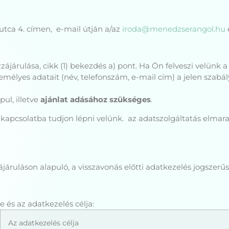
tca 4. címen, e-mail útján a/az
iroda@menedzserangol.hu
ozzájárulása, cikk (1) bekezdés a) pont. Ha Ön felveszi velünk 
zemélyes adatait (név, telefonszám, e-mail cím) a jelen szab
pul, illetve
ajánlat adásához szükséges
.
apcsolatba tudjon lépni velünk. az adatszolgáltatás elmar
járuláson alapuló, a visszavonás előtti adatkezelés jogszerűs
e és az adatkezelés célja:
Az adatkezelés célja