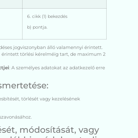
6. cikk (1) bekezdés
b) pontja.
déses jogviszonyban álló valamennyi érintett.
 érintett törlési kérelméig tart, de maximum 2
tjei
: A személyes adatokat az adatkezelő erre
smertetése:
sbítését, törlését vagy kezelésének
sszavonásához.
sét, módosítását, vagy