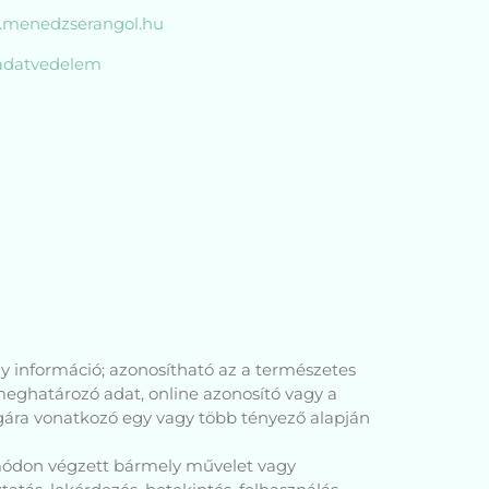
.menedzserangol.hu
adatvedelem
ly információ; azonosítható az a természetes
meghatározó adat, online azonosító vagy a
sságára vonatkozó egy vagy több tényező alapján
módon végzett bármely művelet vagy